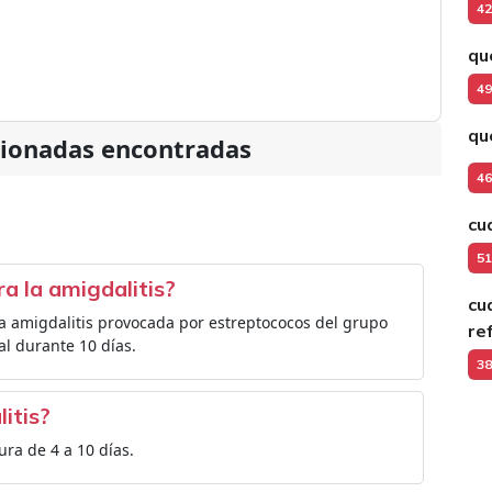
42
qu
49
qu
cionadas encontradas
46
cu
51
ra la amigdalitis?
cu
la amigdalitis provocada por estreptococos del grupo
re
al durante 10 días.
38
itis?
ura de 4 a 10 días.