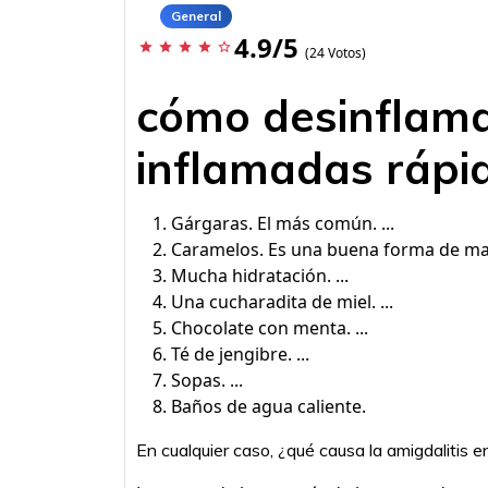
General
4.9/5
star
star
star
star
star_border
(24 Votos)
cómo desinflam
inflamadas rápi
Gárgaras. El más común. ...
Caramelos. Es una buena forma de mante
Mucha hidratación. ...
Una cucharadita de miel. ...
Chocolate con menta. ...
Té de jengibre. ...
Sopas. ...
Baños de agua caliente.
En cualquier caso, ¿qué causa la amigdalitis e