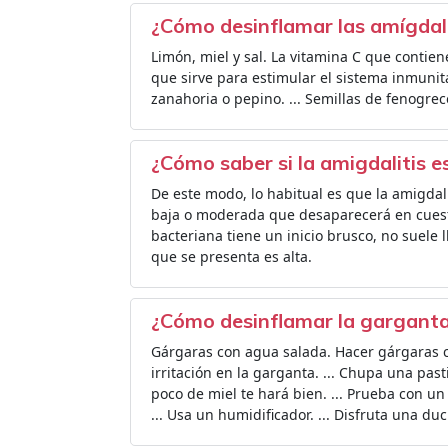
¿Cómo desinflamar las amígdal
Limón, miel y sal. La vitamina C que contien
que sirve para estimular el sistema inmunit
zanahoria o pepino. ... Semillas de fenogreco
¿Cómo saber si la amigdalitis es
De este modo, lo habitual es que la amigdali
baja o moderada que desaparecerá en cuestió
bacteriana tiene un inicio brusco, no suele l
que se presenta es alta.
¿Cómo desinflamar la garganta
Gárgaras con agua salada. Hacer gárgaras c
irritación en la garganta. ... Chupa una pasti
poco de miel te hará bien. ... Prueba con un
... Usa un humidificador. ... Disfruta una du