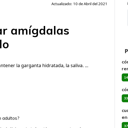
Actualizado: 10 de Abril del 2021
ar amígdalas
do
P
có
ner la garganta hidratada, la saliva. ...
re
14
có
33
cu
en
n adultos?
37