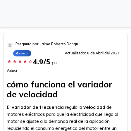
Pregunta por: Jaime Roberto Dongu
Actualizado: 8 de Abril del 2021
General
4.9/5
star
star
star
star
star_border
(12
Votos)
cómo funciona el variador
de velocidad
El
variador de frecuencia
regula la
velocidad
de
motores eléctricos para que la electricidad que llega al
motor se ajuste a la demanda real de la aplicación,
reduciendo el consumo energético del motor entre un