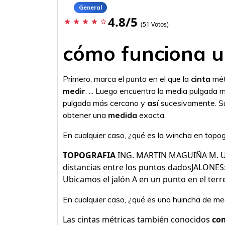
General
4.8/5
star
star
star
star
star_border
(51 Votos)
cómo funciona u
Primero, marca el punto en el que la
cinta
métr
medir
. ... Luego encuentra la media pulgada 
pulgada más cercano y
así
sucesivamente. Su
obtener una
medida
exacta.
En cualquier caso, ¿qué es la wincha en topog
TOPOGRAFIA
ING. MARTIN MAGUIÑA M. U
distancias entre los puntos dadosJALONES: S
Ubicamos el jalón A en un punto en el terr
En cualquier caso, ¿qué es una huincha de me
Las cintas métricas también conocidos
co