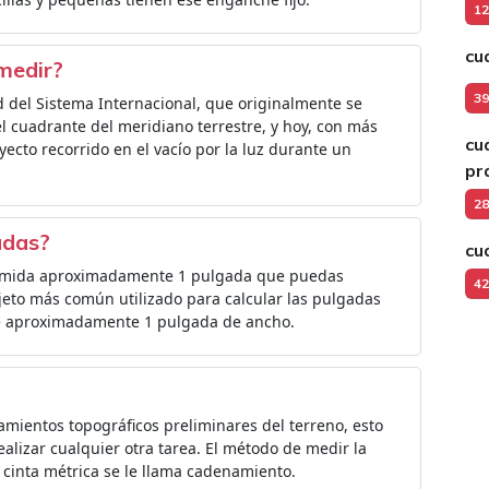
12
cu
medir?
39
d del Sistema Internacional, que originalmente se
l cuadrante del meridiano terrestre, y hoy, con más
cu
yecto recorrido en el vacío por la luz durante un
pr
28
adas?
cu
ue mida aproximadamente 1 pulgada que puedas
42
objeto más común utilizado para calcular las pulgadas
ide aproximadamente 1 pulgada de ancho.
amientos topográficos preliminares del terreno, esto
ealizar cualquier otra tarea. El método de medir la
a cinta métrica se le llama cadenamiento.