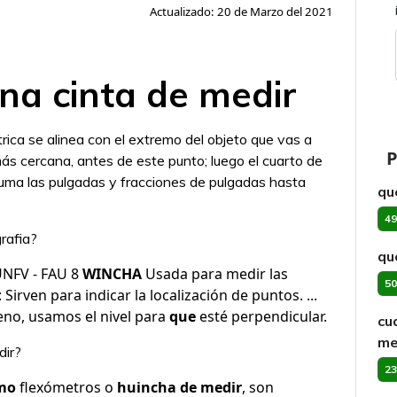
Actualizado: 20 de Marzo del 2021
na cinta de medir
ica se alinea con el extremo del objeto que vas a
P
más cercana, antes de este punto; luego el cuarto de
ma las pulgadas y fracciones de pulgadas hasta
qu
49
rafia?
qu
NFV - FAU 8
WINCHA
Usada para medir las
50
irven para indicar la localización de puntos. ...
eno, usamos el nivel para
que
esté perpendicular.
cu
me
dir?
23
mo
flexómetros o
huincha de medir
, son