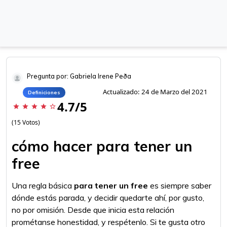
Pregunta por: Gabriela Irene Peða
Actualizado: 24 de Marzo del 2021
Definiciones
4.7/5
star
star
star
star
star_border
(15 Votos)
cómo hacer para tener un
free
Una regla básica
para tener un free
es siempre saber
dónde estás parada, y decidir quedarte ahí, por gusto,
no por omisión. Desde que inicia esta relación
prométanse honestidad, y respétenlo. Si te gusta otro