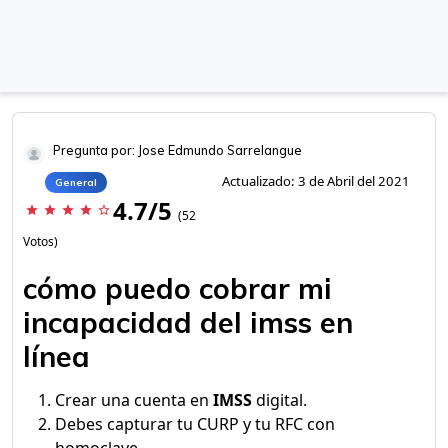
Pregunta por: Jose Edmundo Sarrelangue
Actualizado: 3 de Abril del 2021
General
4.7/5
star
star
star
star
star_border
(52
Votos)
cómo puedo cobrar mi
incapacidad del imss en
línea
Crear una cuenta en
IMSS
digital.
Debes capturar tu CURP y tu RFC con