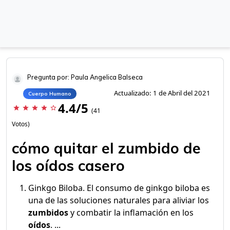
Pregunta por: Paula Angelica Balseca
Actualizado: 1 de Abril del 2021
Cuerpo Humano
4.4/5
star
star
star
star
star_border
(41
Votos)
cómo quitar el zumbido de
los oídos casero
Ginkgo Biloba. El consumo de ginkgo biloba es
una de las soluciones naturales para aliviar los
zumbidos
y combatir la inflamación en los
oídos
. ...