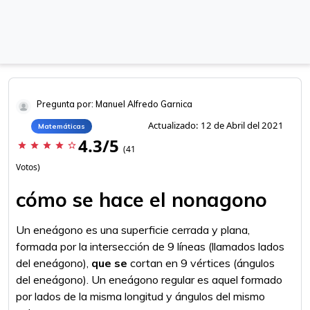
Pregunta por: Manuel Alfredo Garnica
Actualizado: 12 de Abril del 2021
Matemáticas
4.3/5
star
star
star
star
star_border
(41
Votos)
cómo se hace el nonagono
Un eneágono es una superficie cerrada y plana,
formada por la intersección de 9 líneas (llamados lados
del eneágono),
que se
cortan en 9 vértices (ángulos
del eneágono). Un eneágono regular es aquel formado
por lados de la misma longitud y ángulos del mismo