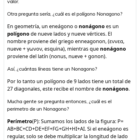
valor.
Otra pregunta sería, ¿cuál es el polígono Nonagono?
En geometría, un eneágono o
nonágono
es un
polígono
de nueve lados y nueve vértices. El
nombre proviene del griego enneagonon, (εννεα,
nueve + γωνον, esquina), mientras que
nonágono
proviene del latín (nonus, nueve + gonon).
Así, ¿cuántas líneas tiene un Nonagono?
Por lo tanto un polígono de 9 lados tiene un total de
27 diagonales, este recibe el nombre de
nonágono
.
Mucha gente se pregunta entonces, ¿cuál es el
perimetro de un Nonagono?
Perímetro
(P): Sumamos los lados de la figura: P=
AB+BC+CD+DE+EF+FG+GH+HI+AI. Si el eneágono es
regular, solo se debe multiplicar la longitud de lado