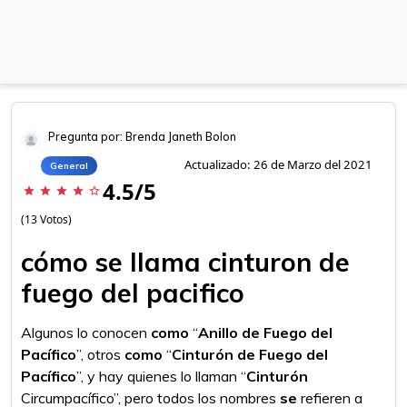
Pregunta por: Brenda Janeth Bolon
Actualizado: 26 de Marzo del 2021
General
4.5/5
star
star
star
star
star_border
(13 Votos)
cómo se llama cinturon de
fuego del pacifico
Algunos lo conocen
como
“
Anillo de Fuego del
Pacífico
”, otros
como
“
Cinturón de Fuego del
Pacífico
”, y hay quienes lo llaman “
Cinturón
Circumpacífico”, pero todos los nombres
se
refieren a