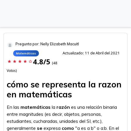
Pregunta por: Nelly Elizabeth Macuitl
Actualizado: 11 de Abril del 2021
Matemáticas
4.8/5
star
star
star
star
star_border
(48
Votos)
cómo se representa la razon
en matemáticas
En las
matemáticas
la
razón
es una relación binaria
entre magnitudes (es decir, objetos, personas,
estudiantes, cucharadas, unidades del SI, etc.),
generalmente
se
expresa
como
"a es a b" o a:b. En el