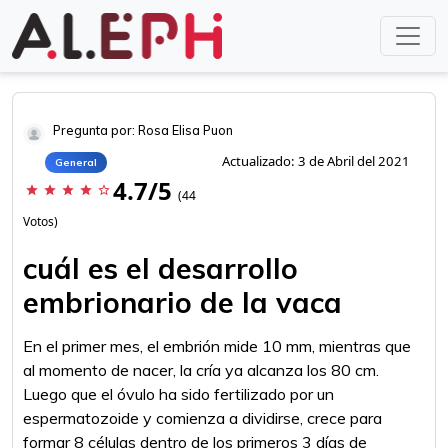
Pregunta por: Rosa Elisa Puon
Actualizado: 3 de Abril del 2021
General
4.7/5
star
star
star
star
star_border
(44
Votos)
cuál es el desarrollo
embrionario de la vaca
En el primer mes, el embrión mide 10 mm, mientras que
al momento de nacer, la cría ya alcanza los 80 cm.
Luego que el óvulo ha sido fertilizado por un
espermatozoide y comienza a dividirse, crece para
formar 8 células dentro de los primeros 3 días de