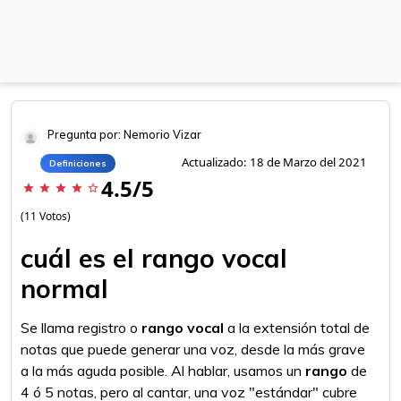
Pregunta por: Nemorio Vizar
Actualizado: 18 de Marzo del 2021
Definiciones
4.5/5
star
star
star
star
star_border
(11 Votos)
cuál es el rango vocal
normal
Se llama registro o
rango vocal
a la extensión total de
notas que puede generar una voz, desde la más grave
a la más aguda posible. Al hablar, usamos un
rango
de
4 ó 5 notas, pero al cantar, una voz "estándar" cubre