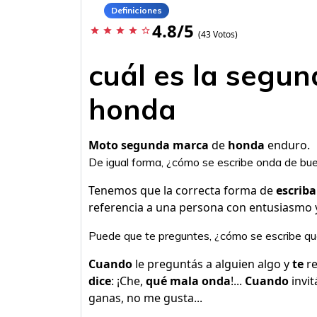
Definiciones
4.8/5
star
star
star
star
star_border
(43 Votos)
cuál es la segu
honda
Moto segunda marca
de
honda
enduro.
De igual forma, ¿cómo se escribe onda de b
Tenemos que la correcta forma de
escriba
referencia a una persona con entusiasmo
Puede que te preguntes, ¿cómo se escribe q
Cuando
le preguntás a alguien algo y
te
r
dice
: ¡Che,
qué mala onda
!...
Cuando
invit
ganas, no me gusta...