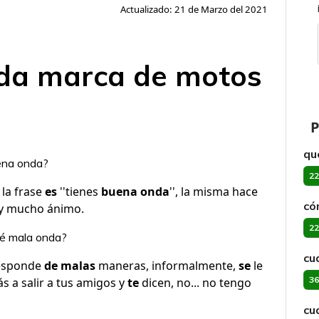
Actualizado: 21 de Marzo del 2021
nda marca de motos
P
qu
uena onda?
22
la frase
es
''tienes
buena onda
'', la misma hace
có
 y mucho ánimo.
22
ué mala onda?
cu
esponde
de malas
maneras, informalmente,
se
le
36
ás a salir a tus amigos y
te
dicen, no... no tengo
cu