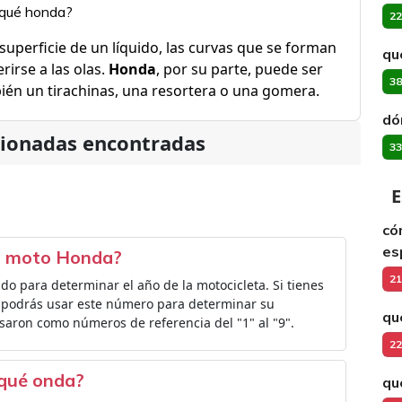
 qué honda?
22
uperficie de un líquido, las curvas que se forman
qu
rirse a las olas.
Honda
, por su parte, puede ser
38
mbién un tirachinas, una resortera o una gomera.
dó
cionadas encontradas
33
E
có
es
a moto Honda?
21
ado para determinar el año de la motocicleta. Si tienes
o podrás usar este número para determinar su
qu
saron como números de referencia del "1" al "9".
22
 qué onda?
qu