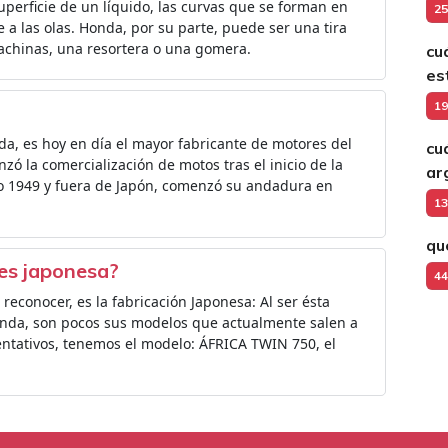
perficie de un líquido, las curvas que se forman en
25
 a las olas. Honda, por su parte, puede ser una tira
irachinas, una resortera o una gomera.
cu
es
19
a, es hoy en día el mayor fabricante de motores del
cu
 la comercialización de motos tras el inicio de la
ar
año 1949 y fuera de Japón, comenzó su andadura en
13
qu
es japonesa?
44
econocer, es la fabricación Japonesa: Al ser ésta
onda, son pocos sus modelos que actualmente salen a
sentativos, tenemos el modelo: ÁFRICA TWIN 750, el