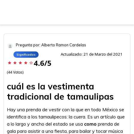
Pregunta por: Alberto Ramon Cardelas
Actualizado: 21 de Marzo del 2021
Significados
4.6/5
star
star
star
star
star_border
(44 Votos)
cuál es la vestimenta
tradicional de tamaulipas
Hay una prenda de vestir con la que en todo México se
identifica a los tamaulipecos: la cuera. Es un artículo que
a lo largo y ancho del estado se usa
como
prenda de
gala para asistir a una fiesta, para bailar y tocar música