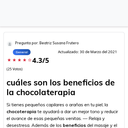
Pregunta por: Beatriz Susana Frutero
Actualizado: 30 de Marzo del 2021
General
4.3/5
star
star
star
star
star_border
(25 Votos)
cuáles son los beneficios de
la chocolaterapia
Si tienes pequeños capilares o arañas en tu piel, la
chocoterapia
te ayudará a dar un mejor tono y reducir
el avance de esas pequeñas venitas. — Relaja y
desestresa. Además de los
beneficios
del masaje y el