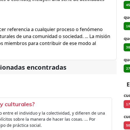
45
qu
16
er referencia a cualquier proceso o fenómeno
lturales de una comunidad o sociedad. ... La misión
qu
los miembros para contribuir de ese modo al
38
qu
cionadas encontradas
27
E
cu
y culturales?
17
entre el individuo y la colectividad, y difieren de una
cu
citos sobre la manera de hacer las cosas. ... Por
po de práctica social.
50