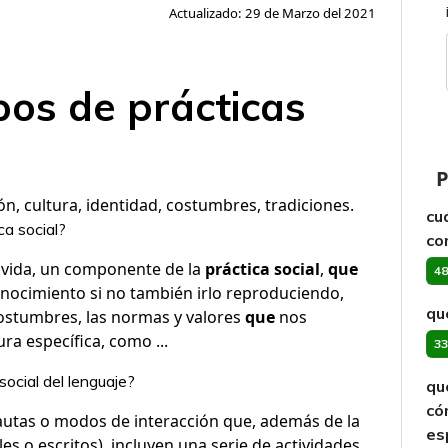
Actualizado: 29 de Marzo del 2021
ipos de prácticas
P
ión, cultura, identidad, costumbres, tradiciones.
cu
ca social?
co
a vida, un componente de la
práctica social
,
que
48
onocimiento si no también irlo reproduciendo,
qu
costumbres, las normas y valores
que
nos
a específica, como ...
33
social del lenguaje?
qu
có
utas o modos de interacción que, además de la
es
es o escritos), incluyen una serie de actividades