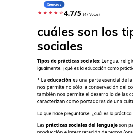
Ciencias
4.7/5
star
star
star
star
star_border
(47 Votos)
cuáles son los t
sociales
Tipos de prácticas sociales
: Lengua, relig
Igualmente, ¿qué es la educación como prácti
* La
educación
es una parte esencial de l
nos permite no sólo la conservación del c
también nos permite el desarrollo de las 
caracterizan como portadores de una cultur
Lo que hace preguntarse, ¿cuál es la práctica 
Las
prácticas sociales del lenguaje
son pa
producción e interpretación de textos (oral