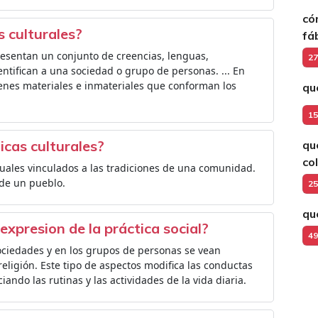
có
s culturales?
fá
resentan un conjunto de creencias, lenguas,
27
entifican a una sociedad o grupo de personas. ... En
ienes materiales e inmateriales que conforman los
qu
15
icas culturales?
qu
co
ituales vinculados a las tradiciones de una comunidad.
 de un pueblo.
25
qu
expresion de la práctica social?
49
sociedades y en los grupos de personas se vean
religión. Este tipo de aspectos modifica las conductas
ando las rutinas y las actividades de la vida diaria.