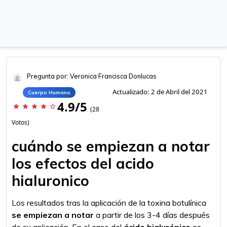
Pregunta por: Veronica Francisca Donlucas
Actualizado: 2 de Abril del 2021
Cuerpo Humano
4.9/5
star
star
star
star
star_border
(28
Votos)
cuándo se empiezan a notar
los efectos del acido
hialuronico
Los resultados tras la aplicación de la toxina botulínica
se empiezan a notar
a partir de los 3-4 días después