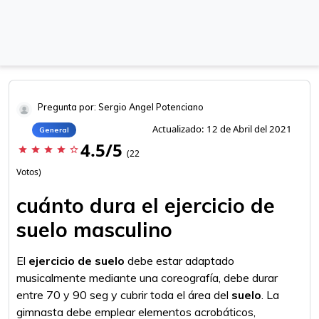
Pregunta por: Sergio Angel Potenciano
Actualizado: 12 de Abril del 2021
General
4.5/5
star
star
star
star
star_border
(22
Votos)
cuánto dura el ejercicio de
suelo masculino
El
ejercicio de suelo
debe estar adaptado
musicalmente mediante una coreografía, debe durar
entre 70 y 90 seg y cubrir toda el área del
suelo
. La
gimnasta debe emplear elementos acrobáticos,