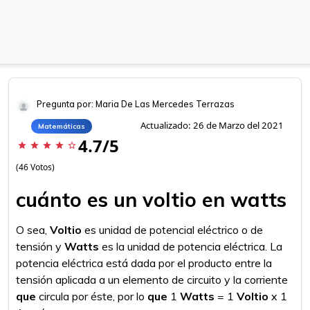
Pregunta por: Maria De Las Mercedes Terrazas
Actualizado: 26 de Marzo del 2021
Matemáticas
4.7/5
star
star
star
star
star_border
(46 Votos)
cuánto es un voltio en watts
O sea,
Voltio
es unidad de potencial eléctrico o de
tensión y
Watts
es la unidad de potencia eléctrica. La
potencia eléctrica está dada por el producto entre la
tensión aplicada a un elemento de circuito y la corriente
que
circula por éste, por lo
que
1
Watts
= 1
Voltio
x 1