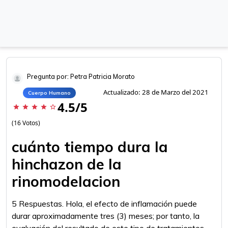
Pregunta por: Petra Patricia Morato
Actualizado: 28 de Marzo del 2021
Cuerpo Humano
4.5/5
star
star
star
star
star_border
(16 Votos)
cuánto tiempo dura la
hinchazon de la
rinomodelacion
5 Respuestas. Hola, el efecto de inflamación puede
durar aproximadamente tres (3) meses; por tanto, la