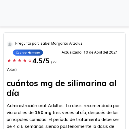
Pregunta por: Isabel Margarita Arzaluz
Actualizado: 10 de Abril del 2021
Cuerpo Humano
4.5/5
star
star
star
star
star_border
(29
Votos)
cuántos mg de silimarina al
día
Administración oral: Adultos: La dosis recomendada por
vía oral es de
150 mg
tres veces al día, después de las
principales comidas. El período de tratamiento debe ser
de 4 a 6 semanas, siendo posteriormente la dosis de