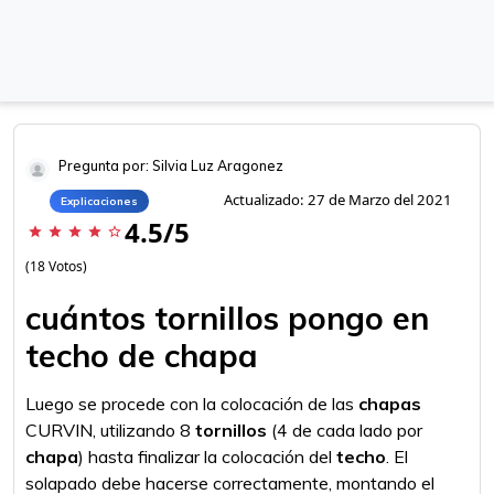
Pregunta por: Silvia Luz Aragonez
Actualizado: 27 de Marzo del 2021
Explicaciones
4.5/5
star
star
star
star
star_border
(18 Votos)
cuántos tornillos pongo en
techo de chapa
Luego se procede con la colocación de las
chapas
CURVIN, utilizando 8
tornillos
(4 de cada lado por
chapa
) hasta finalizar la colocación del
techo
. El
solapado debe hacerse correctamente, montando el