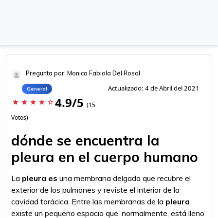
Pregunta por: Monica Fabiola Del Rosal
Actualizado: 4 de Abril del 2021
General
4.9/5
star
star
star
star
star_border
(15
Votos)
dónde se encuentra la
pleura en el cuerpo humano
La
pleura es
una membrana delgada que recubre el
exterior de los pulmones y reviste el interior de la
cavidad torácica. Entre las membranas de la
pleura
existe un pequeño espacio que, normalmente, está lleno