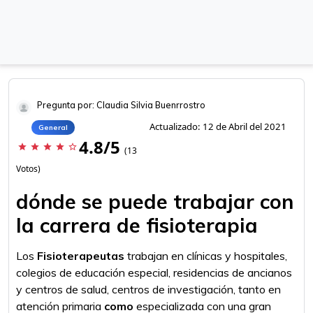
Pregunta por: Claudia Silvia Buenrrostro
Actualizado: 12 de Abril del 2021
General
4.8/5
star
star
star
star
star_border
(13
Votos)
dónde se puede trabajar con
la carrera de fisioterapia
Los
Fisioterapeutas
trabajan en clínicas y hospitales,
colegios de educación especial, residencias de ancianos
y centros de salud, centros de investigación, tanto en
atención primaria
como
especializada con una gran