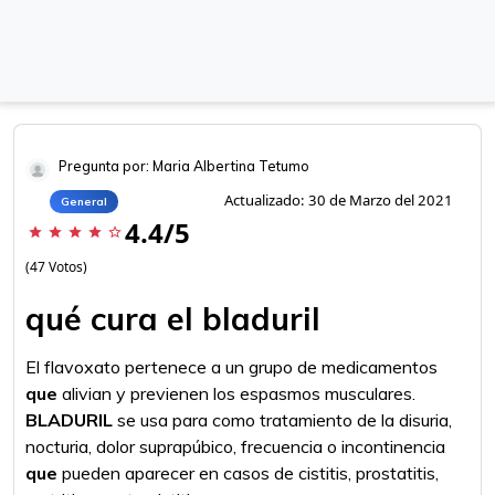
Pregunta por: Maria Albertina Tetumo
Actualizado: 30 de Marzo del 2021
General
4.4/5
star
star
star
star
star_border
(47 Votos)
qué cura el bladuril
El flavoxato pertenece a un grupo de medicamentos
que
alivian y previenen los espasmos musculares.
BLADURIL
se usa para como tratamiento de la disuria,
nocturia, dolor suprapúbico, frecuencia o incontinencia
que
pueden aparecer en casos de cistitis, prostatitis,