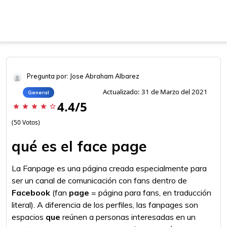
Pregunta por: Jose Abraham Albarez
Actualizado: 31 de Marzo del 2021
General
4.4/5
star
star
star
star
star_border
(50 Votos)
qué es el face page
La Fanpage es una página creada especialmente para
ser un canal de comunicación con fans dentro de
Facebook
(fan
page
= página para fans, en traducción
literal). A diferencia de los perfiles, las fanpages son
espacios
que
reúnen a personas interesadas en un