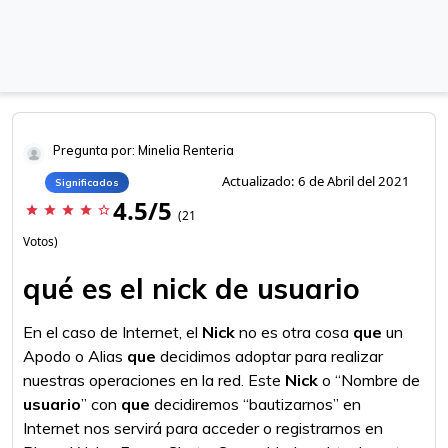
Pregunta por: Minelia Renteria
Actualizado: 6 de Abril del 2021
Significados
4.5/5
star
star
star
star
star_border
(21
Votos)
qué es el nick de usuario
En el caso de Internet, el
Nick
no es otra cosa
que
un
Apodo o Alias
que
decidimos adoptar para realizar
nuestras operaciones en la red. Este
Nick
o “Nombre de
usuario
” con
que
decidiremos “bautizarnos” en
Internet nos servirá para acceder o registrarnos en