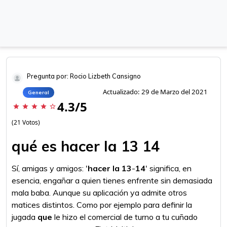
Pregunta por: Rocio Lizbeth Cansigno
Actualizado: 29 de Marzo del 2021
General
4.3/5
star
star
star
star
star_border
(21 Votos)
qué es hacer la 13 14
Sí, amigas y amigos: '
hacer la 13
-
14
' significa, en
esencia, engañar a quien tienes enfrente sin demasiada
mala baba. Aunque su aplicación ya admite otros
matices distintos. Como por ejemplo para definir la
jugada
que
le hizo el comercial de turno a tu cuñado