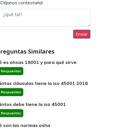
¡Déjanos contestarla!
Enviar
reguntas Similares
é es ohsas 18001 y para qué sirve
 Respuestas
ántas cláusulas tiene la iso 45001 2018
 Respuestas
ántos debe tiene la iso 45001
 Respuestas
é son las normas osha