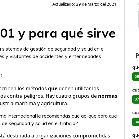
Actualizado: 29 de Marzo del 2021
001 y para qué sirve
a
sistemas de gestión de seguridad y salud en el
P
ores y visitantes de accidentes y enfermedades
qu
A?
25
criben los métodos
que
deben utilizar los
cu
os contra peligros. Hay cuatro grupos de
normas
37
dustria marítima y agricultura.
cu
a internacional le recomiendas que aplique para que
34
de seguridad y salud en el trabajo?
qu
está destinada a organizaciones comprometidas