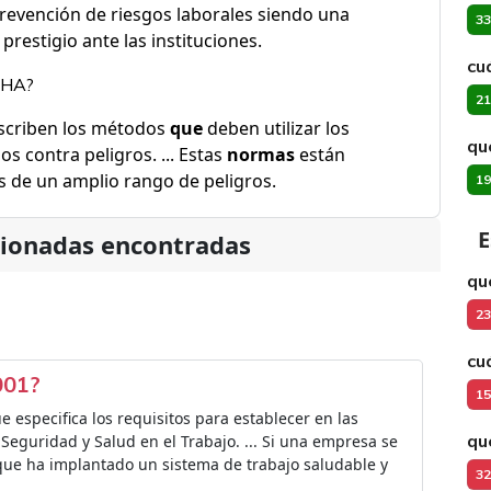
prevención de riesgos laborales siendo una
33
restigio ante las instituciones.
cuá
OSHA?
21
criben los métodos
que
deben utilizar los
qu
 contra peligros. ... Estas
normas
están
s de un amplio rango de peligros.
19
E
cionadas encontradas
qu
23
cu
001?
15
 especifica los requisitos para establecer en las
qu
Seguridad y Salud en el Trabajo. ... Si una empresa se
que ha implantado un sistema de trabajo saludable y
32