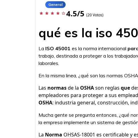
General
4.5/5
star
star
star
star
star_border
(20 Votos)
qué es la iso 45
La
ISO 45001
es la norma internacional
par
trabajo, destinada a proteger a los trabajad
laborales.
En la misma linea, ¿qué son las normas OSH
Las
normas
de la
OSHA
son reglas
que
des
empleadores para proteger a sus emplead
OSHA
: industria general, construcción, in
Mucha gente se pregunta entonces, ¿qué norm
la empresa implemente un sistema de gestión 
La
Norma
OHSAS-18001 es certificable y 