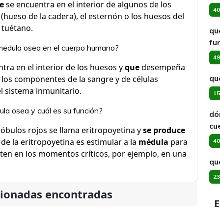
e
se encuentra en el interior de algunos de los
40
(hueso de la cadera), el esternón o los huesos del
a tuétano.
qu
fu
 medula osea en el cuerpo humano?
49
tra en el interior de los huesos y
que
desempeña
qu
los componentes de la sangre y de células
l sistema inmunitario.
15
la osea y cuál es su función?
dó
cu
óbulos rojos se llama eritropoyetina y
se produce
de la eritropoyetina es estimular a la
médula
para
40
ten en los momentos críticos, por ejemplo, en una
qu
23
cionadas encontradas
E