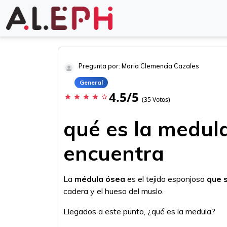
Pregunta por: Maria Clemencia Cazales
General
4.5/5
star
star
star
star
star_border
(35 Votos)
qué es la medul
encuentra
La
médula ósea
es el tejido esponjoso
que 
cadera y el hueso del muslo.
Llegados a este punto, ¿qué es la medula?