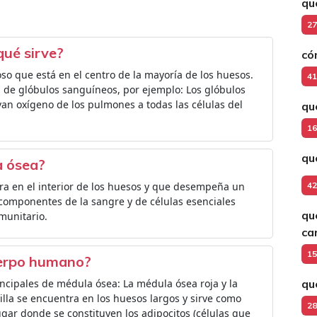
qu
27
qué sirve?
có
so que está en el centro de la mayoría de los huesos.
41
s de glóbulos sanguíneos, por ejemplo: Los glóbulos
evan oxígeno de los pulmones a todas las células del
qu
16
qu
a ósea?
ra en el interior de los huesos y que desempeña un
42
componentes de la sangre y de células esenciales
qu
munitario.
ca
15
uerpo humano?
cipales de médula ósea: La médula ósea roja y la
qu
lla se encuentra en los huesos largos y sirve como
28
gar donde se constituyen los adipocitos (células que