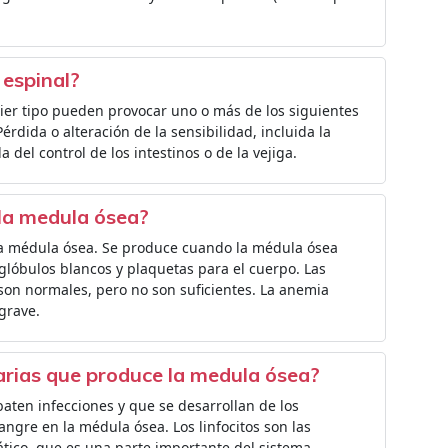
 espinal?
ier tipo pueden provocar uno o más de los siguientes
rdida o alteración de la sensibilidad, incluida la
a del control de los intestinos o de la vejiga.
 la medula ósea?
a médula ósea. Se produce cuando la médula ósea
 glóbulos blancos y plaquetas para el cuerpo. Las
on normales, pero no son suficientes. La anemia
grave.
tarias que produce la medula ósea?
aten infecciones y que se desarrollan de los
sangre en la médula ósea. Los linfocitos son las
fático, que es una parte importante del sistema