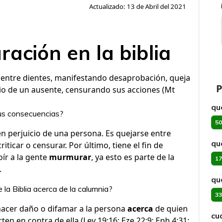
Actualizado: 13 de Abril del 2021
ación en la biblia
r entre dientes, manifestando desaprobación, queja
P
icio de un ausente, censurando sus acciones (Mt
qu
sus consecuencias?
50
n perjuicio de una persona. Es quejarse entre
qu
riticar o censurar. Por último, tiene el fin de
oír a la gente
murmurar
, ya esto es parte de la
17
.
qu
la Biblia acerca de la calumnia?
33
hacer daño o difamar a la persona
acerca
de quien
cu
ten en contra de ella (Lev 19:16; Eze 22:9; Eph 4:31;