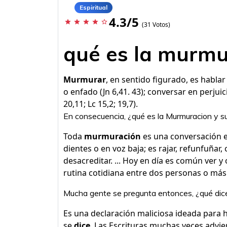
Espiritual
4.3/5
star
star
star
star
star_border
(31 Votos)
qué es la murmur
Murmurar
, en sentido figurado, es habla
o enfado (Jn 6,41. 43); conversar en perju
20,11; Lc 15,2; 19,7).
En consecuencia, ¿qué es la Murmuracion y 
Toda
murmuración
es una conversación e
dientes o en voz baja; es rajar, refunfuñar, c
desacreditar. ... Hoy en día es común ver y 
rutina cotidiana entre dos personas o más
Mucha gente se pregunta entonces, ¿qué dice 
Es una declaración maliciosa ideada para 
se
dice
. Las Escrituras muchas veces advier