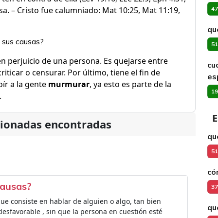
osa. – Cristo fue calumniado: Mat 10:25, Mat 11:19,
47
qu
y sus causas?
51
n perjuicio de una persona. Es quejarse entre
cu
riticar o censurar. Por último, tiene el fin de
es
oír a la gente
murmurar
, ya esto es parte de la
19
.
E
cionadas encontradas
qu
51
có
causas?
37
 consiste en hablar de alguien o algo, tan bien
qu
sfavorable , sin que la persona en cuestión esté