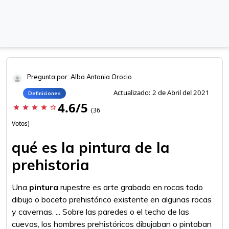
Pregunta por: Alba Antonia Orocio
Actualizado: 2 de Abril del 2021
Definiciones
4.6/5
star
star
star
star
star_border
(36
Votos)
qué es la pintura de la
prehistoria
Una
pintura
rupestre es arte grabado en rocas todo
dibujo o boceto prehistórico existente en algunas rocas
y cavernas. ... Sobre las paredes o el techo de las
cuevas, los hombres prehistóricos dibujaban o pintaban