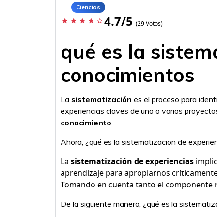
Ciencias
4.7/5
star
star
star
star
star_border
(29 Votos)
qué es la sistem
conocimientos
La
sistematización
es el proceso para ident
experiencias claves de uno o varios proyectos
conocimiento
.
Ahora, ¿qué es la sistematizacion de experie
La
sistematización de experiencias
impli
aprendizaje para apropiarnos críticamente 
Tomando en cuenta tanto el componente rac
De la siguiente manera, ¿qué es la sistematiz