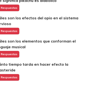
é significa pikachu es diabolico
 Respuestas
áles son los efectos del opio en el sistema
rvioso
 Respuestas
áles son los elementos que conforman el
nguaje musical
 Respuestas
ánto tiempo tarda en hacer efecto la
nasteride
 Respuestas