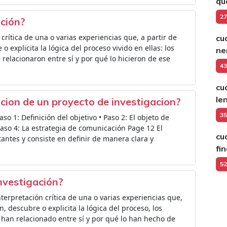
qu
27
ción?
crítica de una o varias experiencias que, a partir de
cu
 explicita la lógica del proceso vivido en ellas: los
ne
 relacionaron entre sí y por qué lo hicieron de ese
43
cu
le
acion de un proyecto de investigacion?
35
so 1: Definición del objetivo • Paso 2: El objeto de
 Paso 4: La estrategia de comunicación Page 12 El
cu
ntes y consiste en definir de manera clara y
fi
52
investigación?
terpretación crítica de una o varias experiencias que,
, descubre o explicita la lógica del proceso, los
 han relacionado entre sí y por qué lo han hecho de