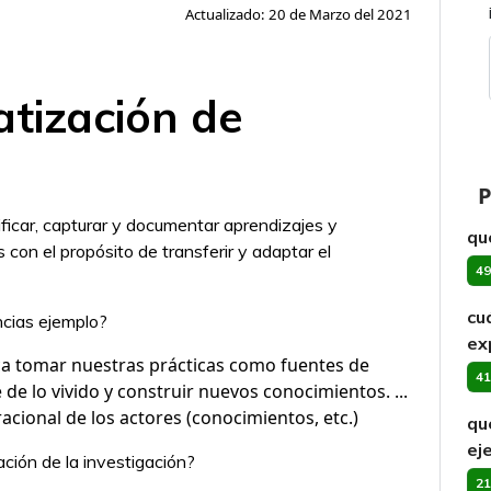
Actualizado: 20 de Marzo del 2021
atización de
P
ificar, capturar y documentar aprendizajes y
qu
 con el propósito de transferir y adaptar el
49
cu
ncias ejemplo?
ex
ca tomar nuestras prácticas como fuentes de
41
de lo vivido y construir nuevos conocimientos. ...
ional de los actores (conocimientos, etc.)
qu
ej
ación de la investigación?
21