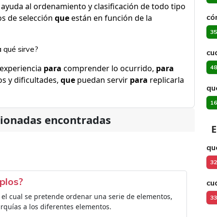
ayuda al ordenamiento y clasificación de todo tipo
có
os de selección
que
están en función de la
35
a qué sirve?
cu
 experiencia
para
comprender lo ocurrido,
para
48
s y dificultades,
que
puedan servir
para
replicarla
qu
16
cionadas encontradas
E
qu
32
plos?
cu
 el cual se pretende ordenar una serie de elementos,
33
rarquías a los diferentes elementos.