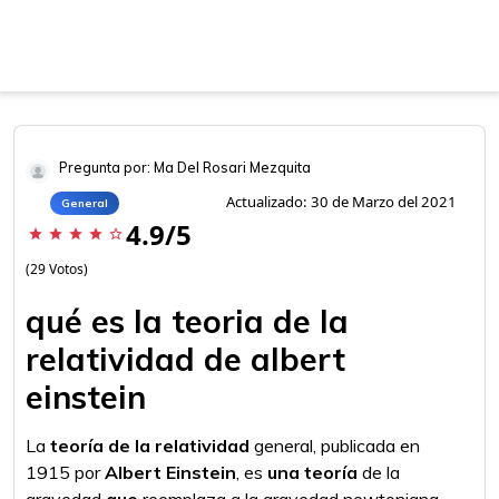
Pregunta por: Ma Del Rosari Mezquita
Actualizado: 30 de Marzo del 2021
General
4.9/5
star
star
star
star
star_border
(29 Votos)
qué es la teoria de la
relatividad de albert
einstein
La
teoría de la relatividad
general, publicada en
1915 por
Albert Einstein
, es
una teoría
de la