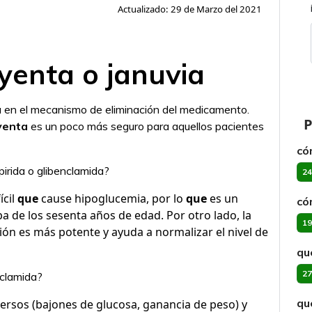
Actualizado: 29 de Marzo del 2021
yenta o januvia
a en el mecanismo de eliminación del medicamento.
P
yenta
es un poco más seguro para aquellos pacientes
có
pirida o glibenclamida?
24
ícil
que
cause hipoglucemia, por lo
que
es un
có
a de los sesenta años de edad. Por otro lado, la
19
ción es más potente y ayuda a normalizar el nivel de
qu
27
nclamida?
qu
rsos (bajones de glucosa, ganancia de peso) y