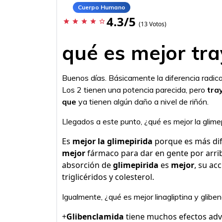
Cuerpo Humano
4.3/5
star
star
star
star
star_border
(13 Votos)
qué es mejor tra
Buenos días. Básicamente la diferencia radic
Los 2 tienen una potencia parecida, pero
tra
que
ya tienen algún daño a nivel de riñón.
Llegados a este punto, ¿qué es mejor la glime
Es
mejor la glimepirida
porque es más dif
mejor
fármaco para dar en gente por arrib
absorción de
glimepirida
es
mejor
, su ac
triglicéridos y colesterol.
Igualmente, ¿qué es mejor linagliptina y glibe
+
Glibenclamida
tiene muchos efectos adve