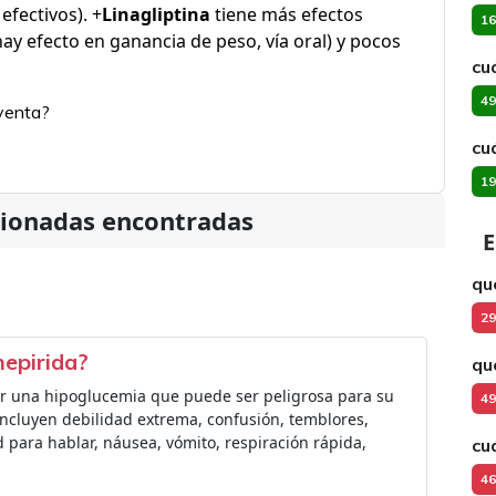
efectivos). +
Linagliptina
tiene más efectos
16
ay efecto en ganancia de peso, vía oral) y pocos
cuá
49
ayenta?
cu
19
cionadas encontradas
E
qu
29
mepirida?
qu
r una hipoglucemia que puede ser peligrosa para su
49
incluyen debilidad extrema, confusión, temblores,
ad para hablar, náusea, vómito, respiración rápida,
cu
46