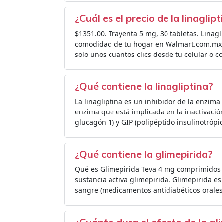
¿Cuál es el precio de la linaglip
$1351.00. Trayenta 5 mg, 30 tabletas. Linag
comodidad de tu hogar en Walmart.com.mx y
solo unos cuantos clics desde tu celular o 
¿Qué contiene la linagliptina?
La linagliptina es un inhibidor de la enzima 
enzima que está implicada en la inactivació
glucagón 1) y GIP (polipéptido insulinotrópi
¿Qué contiene la glimepirida?
Qué es Glimepirida Teva 4 mg comprimidos y 
sustancia activa glimepirida. Glimepirida 
sangre (medicamentos antidiabéticos orales
¿Cuánto dura el efecto de la gl