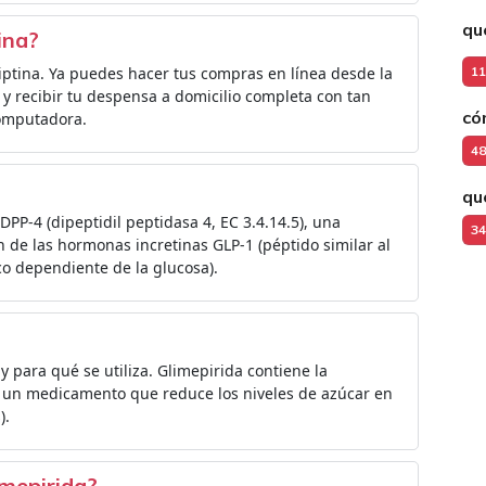
qu
tina?
liptina. Ya puedes hacer tus compras en línea desde la
11
 recibir tu despensa a domicilio completa con tan
có
computadora.
48
qu
DPP‑4 (dipeptidil peptidasa 4, EC 3.4.14.5), una
34
n de las hormonas incretinas GLP‑1 (péptido similar al
co dependiente de la glucosa).
para qué se utiliza. Glimepirida contiene la
es un medicamento que reduce los niveles de azúcar en
).
imepirida?