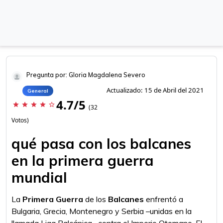
Pregunta por: Gloria Magdalena Severo
Actualizado: 15 de Abril del 2021
General
4.7/5
star
star
star
star
star_border
(32
Votos)
qué pasa con los balcanes
en la primera guerra
mundial
La
Primera Guerra
de los
Balcanes
enfrentó a
Bulgaria, Grecia, Montenegro y Serbia –unidas en la