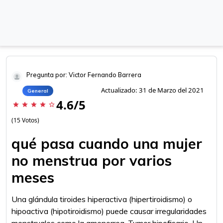
Pregunta por: Victor Fernando Barrera
Actualizado: 31 de Marzo del 2021
General
4.6/5
star
star
star
star
star_border
(15 Votos)
qué pasa cuando una mujer
no menstrua por varios
meses
Una glándula tiroides hiperactiva (hipertiroidismo) o
hipoactiva (hipotiroidismo) puede causar irregularidades