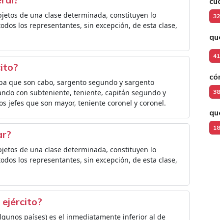
cu
bjetos de una clase determinada, constituyen lo
32
todos los representantes, sin excepción, de esta clase,
qu
41
ito?
có
opa que son cabo, sargento segundo y sargento
ando con subteniente, teniente, capitán segundo y
38
os jefes que son mayor, teniente coronel y coronel.
qu
18
ar?
bjetos de una clase determinada, constituyen lo
todos los representantes, sin excepción, de esta clase,
 ejército?
gunos países) es el inmediatamente inferior al de