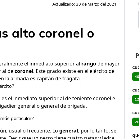
Actualizado: 30 de Marzo del 2021
s alto coronel o
P
eralmente el inmediato superior al
rango
de mayor
cuá
r al de
coronel
. Este grado existe en el ejército de
40
 en la armada es capitán de fragata.
ército?
cu
 es el inmediato superior al de teniente coronel e
12
rigadier general o general de brigada.
cu
más particular?
28
ún, usual o frecuente. Lo
general
, por lo tanto, se
qu
ente. Decir que un perro tiene cuatro patas y ladra