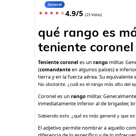
General
4.9/5
star
star
star
star
star_border
(23 Votos)
qué rango es má
teniente coronel
Teniente coronel
es un
rango
militar. Gen
(
comandante
en algunos países) e inferio
tierra y en la fuerza aérea. Su equivalente
No obstante, ¿cuál es el rango más alto del ej
Coronel es un
rango
militar. Generalmente
inmediatamente inferior al de brigadier, b
Sabiendo esto, ¿qué es más general y que es 
El adjetivo permite nombrar a aquello com
diferencia de lo específico y de lo infrecu