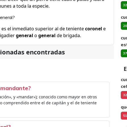
munes a toda la especie.
32
cu
general?
20
 es el inmediato superior al de teniente
coronel
e
rigadier
general
o
general
de brigada.
cu
es
cionadas encontradas
37
E
cu
ce
comandante?
32
ación», y «mandar»); conocido como mayor en otros
ngo comprendido entre el de capitán y el de teniente
qu
51
eral?