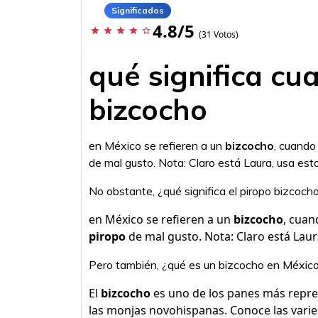
Significados
4.8/5
star
star
star
star
star_border
(31 Votos)
qué significa cu
bizcocho
en México se refieren a un
bizcocho
, cuando
de mal gusto. Nota: Claro está Laura, usa est
No obstante, ¿qué significa el piropo bizcoch
en México se refieren a un
bizcocho
, cua
piropo
de mal gusto. Nota: Claro está Laur
Pero también, ¿qué es un bizcocho en Méxic
El
bizcocho
es uno de los panes más repre
las monjas novohispanas. Conoce las vari