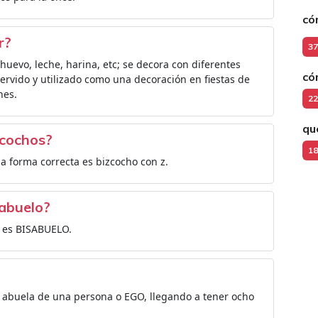
có
r?
37
huevo, leche, harina, etc; se decora con diferentes
có
rvido y utilizado como una decoración en fiestas de
nes.
22
qu
zcochos?
18
la forma correcta es bizcocho con z.
sabuelo?
a es BISABUELO.
o abuela de una persona o EGO, llegando a tener ocho