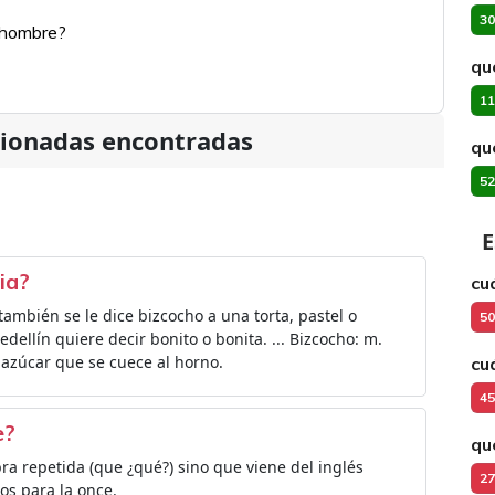
30
n hombre?
qu
11
cionadas encontradas
qu
52
E
ia?
cu
ambién se le dice bizcocho a una torta, pastel o
50
ellín quiere decir bonito o bonita. ... Bizcocho: m.
 azúcar que se cuece al horno.
cu
45
e?
qu
ra repetida (que ¿qué?) sino que viene del inglés
27
os para la once.