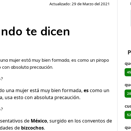
Actualizado: 29 de Marzo del 2021
ando te dicen
P
 una mujer está muy bien formada, es como un piropo
qu
o con absoluta precaución.
45
o?
qu
ndo una mujer está muy bien formada,
es
como un
28
a, usa esto con absoluta precaución.
cu
o?
52
sentativos de
México
, surgido en los conventos de
qu
edades de
bizcochos
.