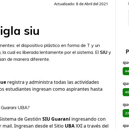
Actualizado: 8 de Abril del 2021
igla siu
entes: el dispositivo plástico en forma de T y un
P
la cual es liberada lentamente por el sistema. El
SIU
y
túan de manera diferente.
qué
44
que
registra y administra todas las actividades
qu
os estudiantes ingresan como aspirantes hasta
40
qu
U Guarani UBA?
23
l Sistema de Gestión
SIU Guaraní
ingresando con
qu
 mail. Ingresan desde el Sitio
UBA
XXI a través del