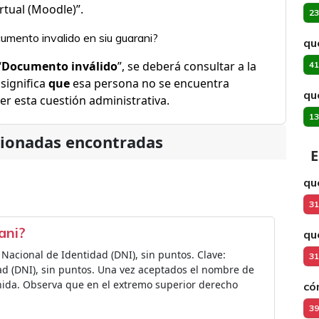
tual (Moodle)”.
23
umento invalido en siu guarani?
qu
“
Documento inválido
”, se deberá consultar a la
41
significa
que
esa persona no se encuentra
qu
er esta cuestión administrativa.
13
cionadas encontradas
E
qu
31
ani?
qu
cional de Identidad (DNI), sin puntos. Clave:
31
 (DNI), sin puntos. Una vez aceptados el nombre de
venida. Observa que en el extremo superior derecho
có
39