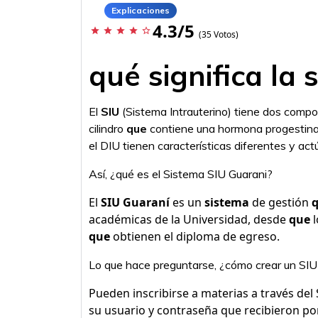
Explicaciones
4.3/5
star
star
star
star
star_border
(35 Votos)
qué significa la s
El
SIU
(Sistema Intrauterino) tiene dos compon
cilindro
que
contiene una hormona progestina, 
el DIU tienen características diferentes y ac
Así, ¿qué es el Sistema SIU Guarani?
El
SIU Guaraní
es un
sistema
de gestión
académicas de la Universidad, desde
que
l
que
obtienen el diploma de egreso.
Lo que hace preguntarse, ¿cómo crear un SI
Pueden inscribirse a materias a través de
su usuario y contraseña que recibieron por