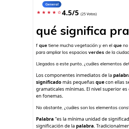
General
4.5/5
star
star
star
star
star_border
(25 Votos)
qué significa pr
f
que
tiene mucha vegetación y en el
que
no 
para ampliar los espacios
verdes
de la ciudad
Llegados a este punto, ¿cuáles elementos det
Los componentes inmediatos de la
palabr
significado
más pequeñas
que
con ellas 
gramaticales mínimas. El nivel superior es 
en fonemas.
No obstante, ¿cuáles son los elementos const
Palabra
"es la mínima unidad de significa
significación de la
palabra
. Tradicionalmen