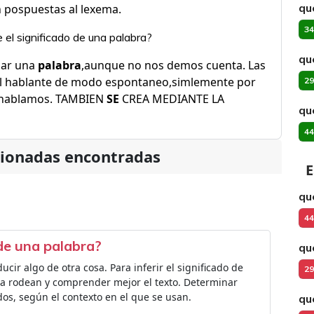
qu
n pospuestas al lexema.
34
el significado de una palabra?
qu
mar una
palabra
,aunque no nos demos cuenta. Las
l hablante de modo espontaneo,simlemente por
29
 hablamos. TAMBIEN
SE
CREA MEDIANTE LA
qu
44
cionadas encontradas
E
qu
44
 de una palabra?
qu
ucir algo de otra cosa. Para inferir el significado de
29
a rodean y comprender mejor el texto. Determinar
dos, según el contexto en el que se usan.
qu