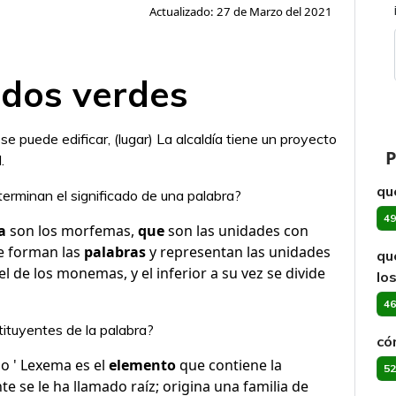
Actualizado: 27 de Marzo del 2021
ados verdes
se puede edificar, (lugar) La alcaldía tiene un proyecto
P
.
qu
erminan el significado de una palabra?
49
a
son los morfemas,
que
son las unidades con
se forman las
palabras
y representan las unidades
qu
el de los monemas, y el inferior a su vez se divide
lo
46
ituyentes de la palabra?
có
do ' Lexema es el
elemento
que contiene la
52
te se le ha llamado raíz; origina una familia de