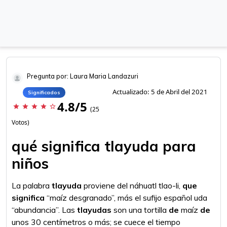
Pregunta por: Laura Maria Landazuri
Actualizado: 5 de Abril del 2021
Significados
4.8/5
star
star
star
star
star_border
(25
Votos)
qué significa tlayuda para
niños
La palabra
tlayuda
proviene del náhuatl tlao-li,
que
significa
“maíz desgranado”, más el sufijo español uda
“abundancia”. Las
tlayudas
son una tortilla
de
maíz
de
unos 30 centímetros o más; se cuece el tiempo