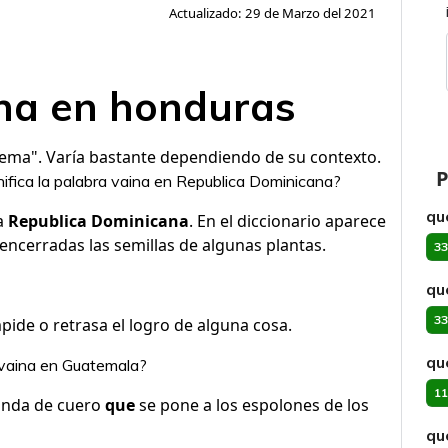
Actualizado: 29 de Marzo del 2021
ina en honduras
lema". Varía bastante dependiendo de su contexto.
P
ifica la palabra vaina en Republica Dominicana?
qu
a
Republica Dominicana
. En el diccionario aparece
encerradas las semillas de algunas plantas.
33
qu
33
pide o retrasa el logro de alguna cosa.
qu
 vaina en Guatemala?
11
nda de cuero
que
se pone a los espolones de los
qu