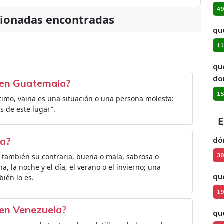
49
cionadas encontradas
qu
11
qu
do
a en Guatemala?
15
timo, vaina es una situación o una persona molesta:
s de este lugar”.
E
na?
dó
30
ro también su contraria, buena o mala, sabrosa o
na, la noche y el día, el verano o el invierno; una
qu
ién lo es.
19
 en Venezuela?
qu