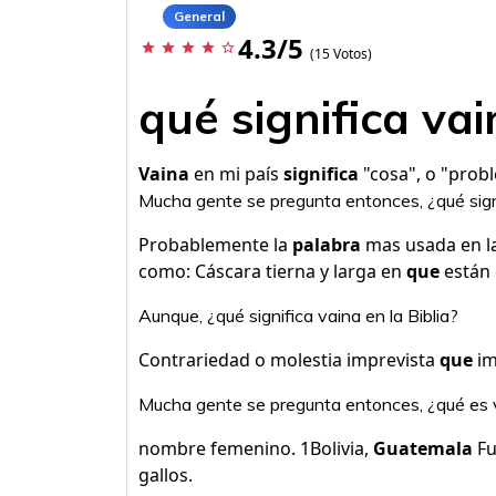
General
4.3/5
star
star
star
star
star_border
(15 Votos)
qué significa va
Vaina
en mi país
significa
"cosa", o "prob
Mucha gente se pregunta entonces, ¿qué sign
Probablemente la
palabra
mas usada en l
como: Cáscara tierna y larga en
que
están 
Aunque, ¿qué significa vaina en la Biblia?
Contrariedad o molestia imprevista
que
im
Mucha gente se pregunta entonces, ¿qué es
nombre femenino. 1Bolivia,
Guatemala
Fu
gallos.