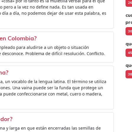
«cosa» por lo tanto es la muletilla verbal para el que
26
o pero a la vez no define nada. Es tan usada en
 día a día, no podemos dejar de usar esta palabra, es
cu
pr
30
a en Colombia?
qu
pleado para aludirse a un objeto o situación
45
desconoce. Problema de difícil resolución. Conflicto.
qu
ina?
38
 un vocablo de la lengua latina. El término se utiliza
ciones. Una vaina puede ser la funda que protege un
ina puede confeccionarse con metal, cuero o madera,
ador?
rna y larga en que están encerradas las semillas de