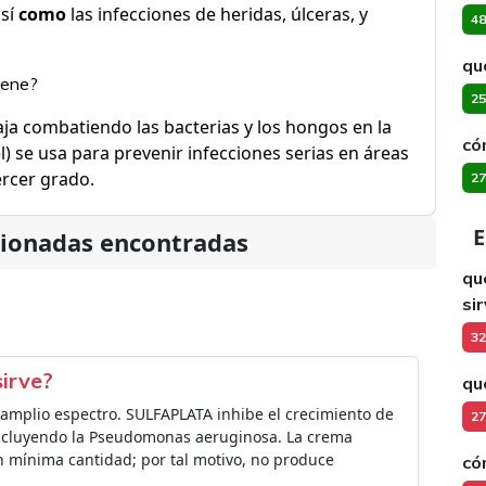
así
como
las infecciones de heridas, úlceras, y
48
qu
dene?
25
aja combatiendo las bacterias y los hongos en la
có
el) se usa para prevenir infecciones serias en áreas
ercer grado.
27
E
cionadas encontradas
qu
si
32
sirve?
qu
e amplio espectro. SULFAPLATA inhibe el crecimiento de
27
incluyendo la Pseudomonas aeruginosa. La crema
n mínima cantidad; por tal motivo, no produce
có