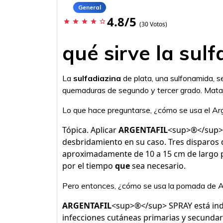
General
4.8/5
star
star
star
star
star_border
(30 Votos)
qué sirve la sulf
La
sulfadiazina
de plata, una sulfonamida, se
quemaduras de segundo y tercer grado. Mata 
Lo que hace preguntarse, ¿cómo se usa el Arg
Tópica. Aplicar
ARGENTAFIL
<sup>®</sup> S
desbridamiento en su caso. Tres disparos
aproximadamente de 10 a 15 cm de largo po
por el tiempo
que
sea necesario.
Pero entonces, ¿cómo se usa la pomada de A
ARGENTAFIL
<sup>®</sup> SPRAY está indi
infecciones cutáneas primarias y secundar