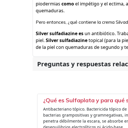
piodermias
como
el impétigo y el ectima, 
quemaduras.
Pero entonces, ¿qué contiene la crema Silva
Silver sulfadiazine es
un antibiótico. Trab
piel.
Silver sulfadiazine
topical (para la pi
de la piel con quemaduras de segundo y t
Preguntas y respuestas rela
¿Qué es Sulfaplata y para qué 
Antibacteriano tópico. Bactericida tópico d
bacterias grampositivas y gramnegativas, 
penetra débilmente la escara, se absorbe e
desequilibrios electrolíticos ni ácido-base.