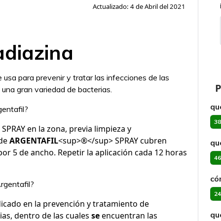
Actualizado: 4 de Abril del 2021
adiazina
 usa para prevenir y tratar las infecciones de las
P
una gran variedad de bacterias.
qu
entafil?
38
PRAY en la zona, previa limpieza y
 de
ARGENTAFIL
<sup>®</sup> SPRAY cubren
qu
r 5 de ancho. Repetir la aplicación cada 12 horas
46
có
rgentafil?
24
cado en la prevención y tratamiento de
qu
ias, dentro de las cuales
se
encuentran las