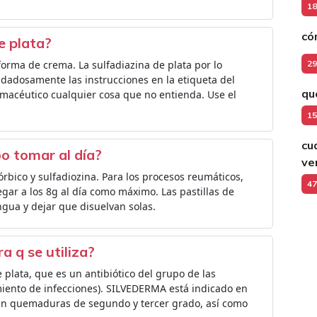
18
có
e plata?
forma de crema. La sulfadiazina de plata por lo
29
cuidadosamente las instrucciones en la etiqueta del
qu
macéutico cualquier cosa que no entienda. Use el
15
cu
o tomar al día?
ve
córbico y sulfadiozina. Para los procesos reumáticos,
47
gar a los 8g al día como máximo. Las pastillas de
ngua y dejar que disuelvan solas.
 q se utiliza?
plata, que es un antibiótico del grupo de las
miento de infecciones). SILVEDERMA está indicado en
 en quemaduras de segundo y tercer grado, así como