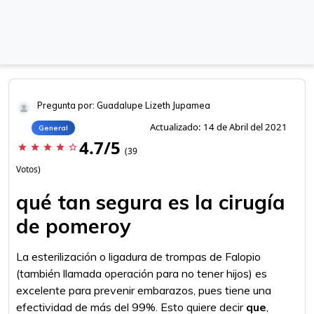
Pregunta por: Guadalupe Lizeth Jupamea
Actualizado: 14 de Abril del 2021
General
4.7/5
star
star
star
star
star_border
(39
Votos)
qué tan segura es la cirugía
de pomeroy
La esterilización o ligadura de trompas de Falopio
(también llamada operación para no tener hijos) es
excelente para prevenir embarazos, pues tiene una
efectividad de más del 99%. Esto quiere decir
que
,