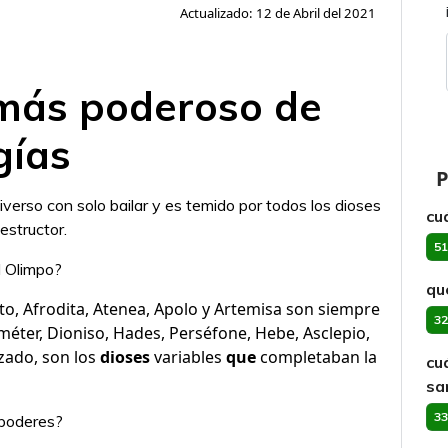
Actualizado: 12 de Abril del 2021
 más poderoso de
gías
P
iverso con solo bailar y es temido por todos los dioses
cu
estructor.
51
l Olimpo?
qu
to, Afrodita, Atenea, Apolo y Artemisa son siempre
32
méter, Dioniso, Hades, Perséfone, Hebe, Asclepio,
izado, son los
dioses
variables
que
completaban la
cu
sa
33
 poderes?