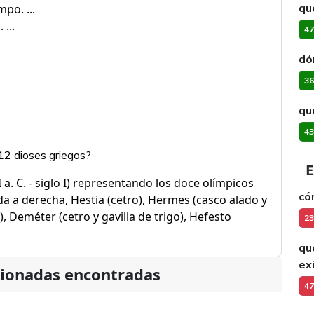
qu
po. ...
...
47
dó
36
qu
43
12 dioses griegos?
E
 a. C. - siglo I) representando los doce olímpicos
có
da a derecha, Hestia (cetro), Hermes (casco alado y
), Deméter (cetro y gavilla de trigo), Hefesto
23
qu
ex
cionadas encontradas
47