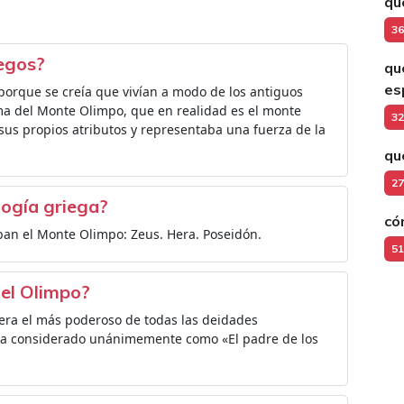
qu
36
iegos?
qu
es
porque se creía que vivían a modo de los antiguos
ima del Monte Olimpo, que en realidad es el monte
32
 sus propios atributos y representaba una fuerza de la
qu
27
logía griega?
có
ban el Monte Olimpo: Zeus. Hera. Poseidón.
51
del Olimpo?
era el más poderoso de todas las deidades
ra considerado unánimemente como «El padre de los