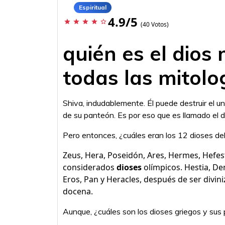
Espiritual
4.9/5
star
star
star
star
star_border
(40 Votos)
quién es el dios
todas las mitolo
Shiva, indudablemente. Él puede destruir el un
de su panteón. Es por eso que es llamado el d
Pero entonces, ¿cuáles eran los 12 dioses de
Zeus, Hera, Poseidón, Ares, Hermes, Hefes
considerados
dioses
olímpicos. Hestia, De
Eros, Pan y Heracles, después de ser divin
docena.
Aunque, ¿cuáles son los dioses griegos y sus