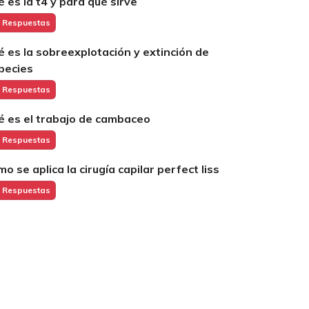
é es la t4 y para qué sirve
 Respuestas
é es la sobreexplotación y extinción de
pecies
 Respuestas
é es el trabajo de cambaceo
 Respuestas
mo se aplica la cirugía capilar perfect liss
 Respuestas