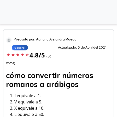
Pregunta por: Adriana Alejandra Maeda
Actualizado: 5 de Abril del 2021
General
4.8/5
star
star
star
star
star_border
(50
Votos)
cómo convertir números
romanos a arábigos
I equivale a 1.
V equivale a 5.
X equivale a 10.
L equivale a 50.