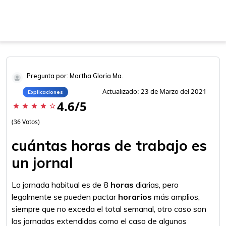
Pregunta por: Martha Gloria Ma.
Actualizado: 23 de Marzo del 2021
Explicaciones
4.6/5
star
star
star
star
star_border
(36 Votos)
cuántas horas de trabajo es
un jornal
La jornada habitual es de 8
horas
diarias, pero
legalmente se pueden pactar
horarios
más amplios,
siempre que no exceda el total semanal, otro caso son
las jornadas extendidas como el caso de algunos