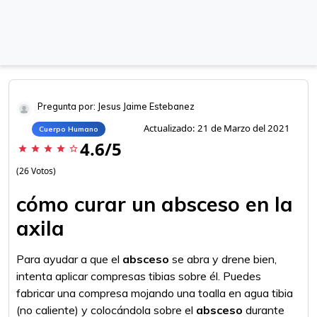
Pregunta por: Jesus Jaime Estebanez
Actualizado: 21 de Marzo del 2021
Cuerpo Humano
4.6/5
star
star
star
star
star_border
(26 Votos)
cómo curar un absceso en la
axila
Para ayudar a que el
absceso
se abra y drene bien,
intenta aplicar compresas tibias sobre él. Puedes
fabricar una compresa mojando una toalla en agua tibia
(no caliente) y colocándola sobre el
absceso
durante