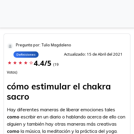
Pregunta por: Tulio Magdaleno
Actualizado: 15 de Abril del 2021
Definiciones
4.4/5
star
star
star
star
star_border
(19
Votos)
cómo estimular el chakra
sacro
Hay diferentes maneras de liberar emociones tales
como
escribir en un diario o hablando acerca de ello con
alguien y también hay otras maneras más creativas
como
la música, la meditación y la práctica del yoga.