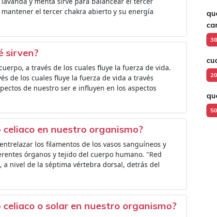
 lavanda y menta sirve para balancear el tercer
mantener el tercer chakra abierto y su energía
qu
ca
38
é sirven?
cu
uerpo, a través de los cuales fluye la fuerza de vida.
20
vés de los cuales fluye la fuerza de vida a través
pectos de nuestro ser e influyen en los aspectos
qu
50
o celiaco en nuestro organismo?
entrelazar los filamentos de los vasos sanguíneos y
iferentes órganos y tejido del cuerpo humano. "Red
, a nivel de la séptima vértebra dorsal, detrás del
o celiaco o solar en nuestro organismo?