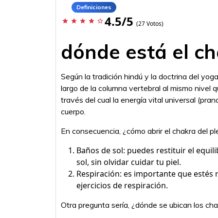
Definiciones
4.5/5
star
star
star
star
star_border
(27 Votos)
dónde está el ch
Según la tradición hindú y la doctrina del yoga
largo de la columna vertebral al mismo nivel q
través del cual la energía vital universal (pra
cuerpo.
En consecuencia, ¿cómo abrir el chakra del pl
Baños de sol: puedes restituir el equili
sol, sin olvidar cuidar tu piel.
Respiración: es importante que estés 
ejercicios de respiración.
Otra pregunta sería, ¿dónde se ubican los ch