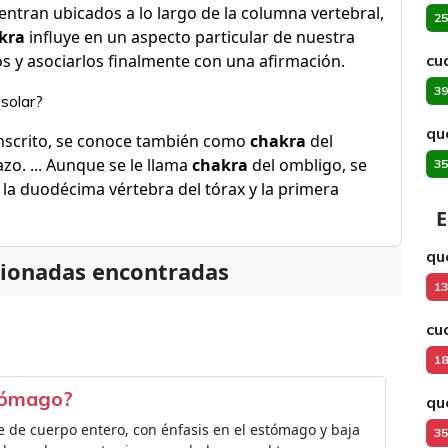
ntran ubicados a lo largo de la columna vertebral,
25
kra
influye en un aspecto particular de nuestra
s y asociarlos finalmente con una afirmación.
cu
39
 solar?
qu
nscrito, se conoce también como
chakra
del
zo. ... Aunque se le llama
chakra
del ombligo, se
35
 la duodécima vértebra del tórax y la primera
E
qu
cionadas encontradas
13
cu
18
stómago?
qu
de cuerpo entero, con énfasis en el estómago y baja
35