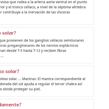
rviosa que rodea a la arteria aorta ventral en el punto
or y el tronco celíaco, a nivel de la séptima vértebra
lar contribuye a la inervación de las vísceras
 solar?
que provienen de los ganglios celíacos semilunares
ibras preganglionares de los nervios esplácnicos
nan desde T-5 hasta T-12 y reciben fibras
...
xo solar?
 plexo solar. ... Mantras: El mantra correspondiente al
 dorada del sol ayuda a regular el tercer chakra así
o olvide proteger su piel.
idamente?