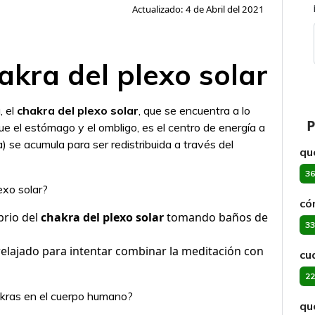
Actualizado: 4 de Abril del 2021
akra del plexo solar
, el
chakra del plexo solar
, que se encuentra a lo
P
ue el estómago y el ombligo, es el centro de energía a
na) se acumula para ser redistribuida a través del
qu
36
exo solar?
có
brio del
chakra del plexo solar
tomando baños de
33
relajado para intentar combinar la meditación con
cu
22
akras en el cuerpo humano?
qu